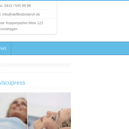
n: 0431 / 545 98 98
: info@steffiesbodyroll.de
se: Kopperpahler Allee 121
Kronshagen
hutz
Vacupress