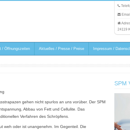
Telefo
Email
Adres
24119 
t / Öffnungszeiten
Aktuelles / Presse / Preise
Impressum / Datensc
SPM 
ung
ltagsstrapazen gehen nicht spurlos an uns vorüber. Der SPM
tspannung, Abbau von Fett und Cellulite. Das
aditionellen Verfahren des Schröpfens.
s tut weh oder ist unangenehm. Im Gegenteil. Die